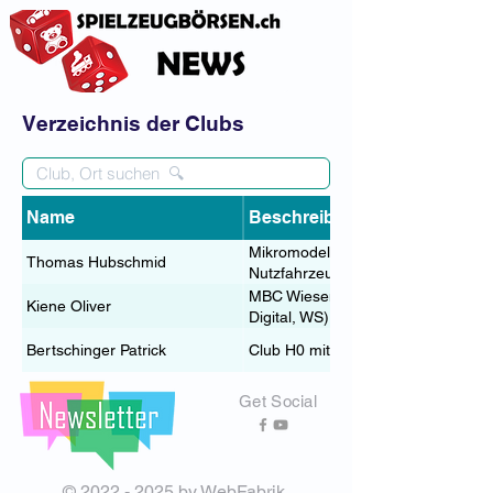
Verzeichnis der Clubs
Name
Beschreibung
Mikromodell-Modulanlage (fernges
Thomas Hubschmid
Nutzfahrzeuge 1:87)
MBC Wiesendangen; H0-Modulanla
Kiene Oliver
Digital, WS)
Bertschinger Patrick
Club H0 mit Modulen
Get Social
©
2022 - 2025
by WebFabrik,