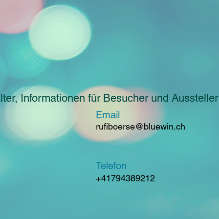
ter, Informationen für Besucher und Aussteller
Email
rufiboerse@bluewin.ch
Telefon
+41794389212