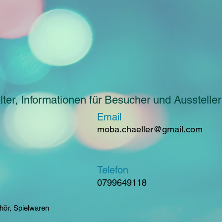
ter, Informationen für Besucher und Aussteller
Email
moba.chaeller@gmail.com
Telefon
0799649118
hör, Spielwaren