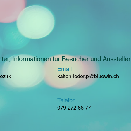
ter, Informationen für Besucher und Aussteller
Email
ezirk
kaltenrieder.p@bluewin.ch
Telefon
079 272 66 77