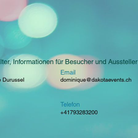
ter, Informationen für Besucher und Aussteller
Email
e Durussel
dominique@dakotaevents.ch
Telefon
+41793283200