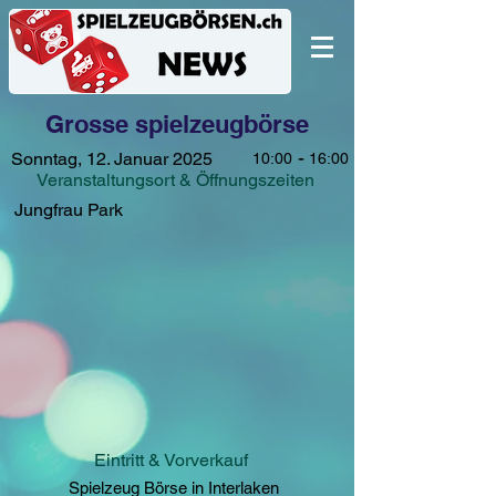
Grosse spielzeugbörse
-
Sonntag, 12. Januar 2025
10:00
16:00
Veranstaltungsort & Öffnungszeiten
Jungfrau Park
Eintritt & Vorverkauf
Spielzeug Börse in Interlaken