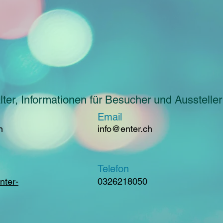
ter, Informationen für Besucher und Aussteller
Email
n
info@enter.ch
Telefon
nter-
0326218050