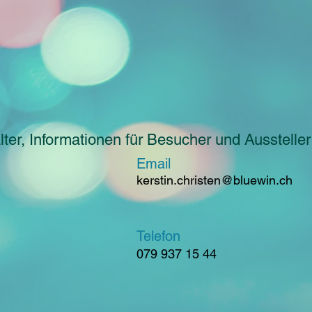
ter, Informationen für Besucher und Aussteller
Email
kerstin.christen@bluewin.ch
Telefon
079 937 15 44