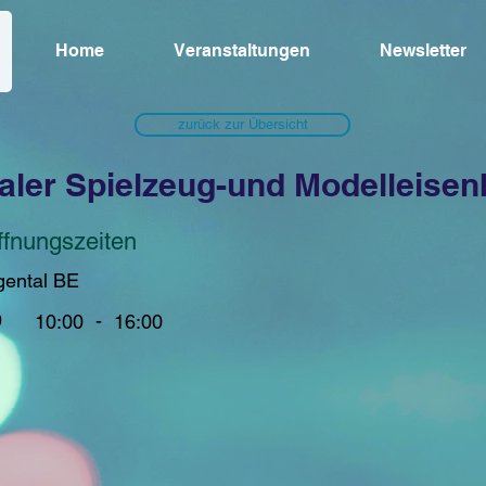
Home
Veranstaltungen
Newsletter
zurück zur Übersicht
aler Spielzeug-und Modelleise
ffnungszeiten
gental BE
9
-