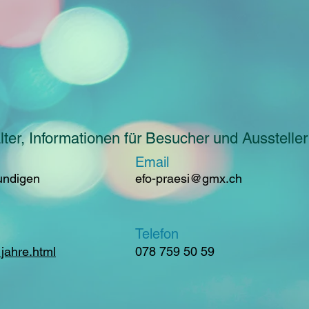
ter, Informationen für Besucher und Aussteller
Email
undigen
efo-praesi@gmx.ch
Telefon
jahre.html
078 759 50 59