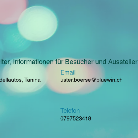
ter, Informationen für Besucher und Aussteller
Email
ellautos, Tanina
uster.boerse@bluewin.ch
Telefon
0797523418